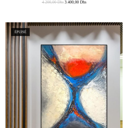
4.200,00
Dhs
3.400,00
Dhs
ÉPUISÉ