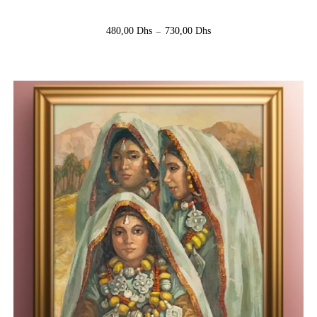
480,00
Dhs
730,00
Dhs
–