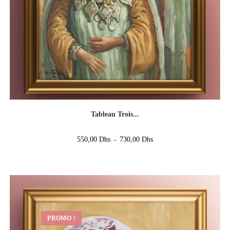
Tableau Trois...
550,00
Dhs
730,00
Dhs
–
PROMO !